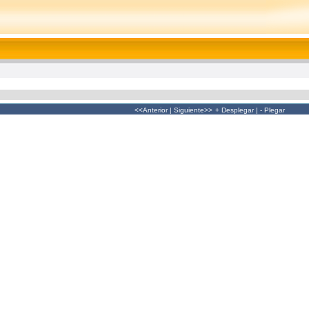
<<Anterior
|
Siguiente>>
+ Desplegar
|
- Plegar