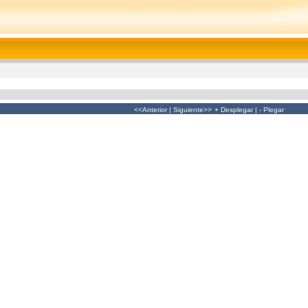
<<Anterior
|
Siguiente>>
+ Desplegar
|
- Plegar