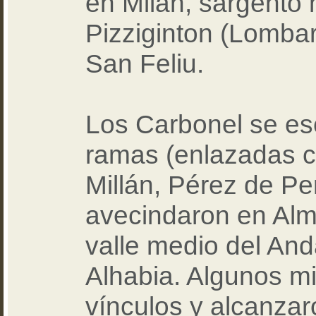
en Milán, sargento 
Pizziginton (Lomba
San Feliu.
Los Carbonel se es
ramas (enlazadas co
Millán, Pérez de Pe
avecindaron en Alme
valle medio del An
Alhabia. Algunos m
vínculos y alcanza