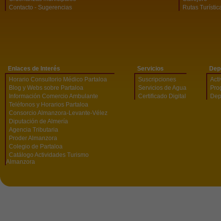
Contacto - Sugerencias
Rutas Turístic
Enlaces de Interés
Servicios
Dep
Horario Consultorio Médico Partaloa
Suscripciones
Act
Blog y Webs sobre Partaloa
Servicios de Agua
Pro
Información Comercio Ambulante
Certificado Digital
Dep
Teléfonos y Horarios Partaloa
Consorcio Almanzora-Levante-Vélez
Diputación de Almería
Agencia Tributaria
Proder Almanzora
Colegio de Partaloa
Catálogo Actividades Turismo
Almanzora