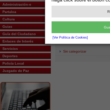
Administración-e
Plusvalías
R
Partaloa
Protección de Datos Personal
Cultura
Solicitud General
Guias
Gua
Guía del Ciudadano
Suministro de Agua
[Ver Política de Cookies]
Enlaces de Interés
Urbanísticos
Servicios
Sin categorizar
Deportes
Policía Local
Juzgado de Paz