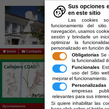
Sus opciones e
en este sitio
Las cookies so
funcionamiento del siti
navegación, usamos cookies
sesión y brindarle un inic
optimizar la funcionalid
personalizado en función de
Inicio
Contacto
Obligatorias
Se r
la funcionalidad de
Usted se encuentra aquí:
Inicio
/
/
Impreso
Funcionales
Esta
uso del Sitio w
Certificados Urbanísticos
mejorar el funcionamiento.
Licencias de Obras
Personalizadas
E
empresas publi
Licencias Ocupación
relevantes para sus intere
Padrón de Habitantes
Si quiere inhabilitar las c
Ayuntamiento
haga click sobre el botón c
Participación Ciudadana y Ser