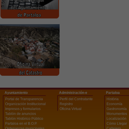
Ayuntamiento
Administración-e
Partaloa
Portal de Transparencia
Perfil del Contratante
História
Organización Institucional
Registro
Economía
Impresos y formularios
Oficina Virtual
Gastronomía
Tablón de anuncios
Monumentos
Tablón Histórico Público
Localización
Partaloa en el B.O.P.
Cómo Llegar
Ordenanzas municipales
Callejero