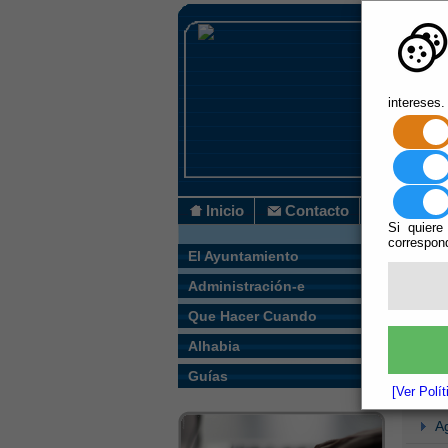
intereses.
Inicio
Contacto
Si quiere
correspond
Usted s
El Ayuntamiento
Administración-e
Que Hacer Cuando
Alhabia
Ac
Guías
A
[Ver Polí
A