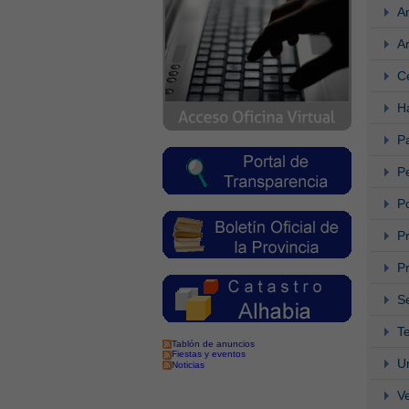
A
A
C
H
Pa
P
P
P
P
S
T
Tablón de anuncios
Fiestas y eventos
U
Noticias
V