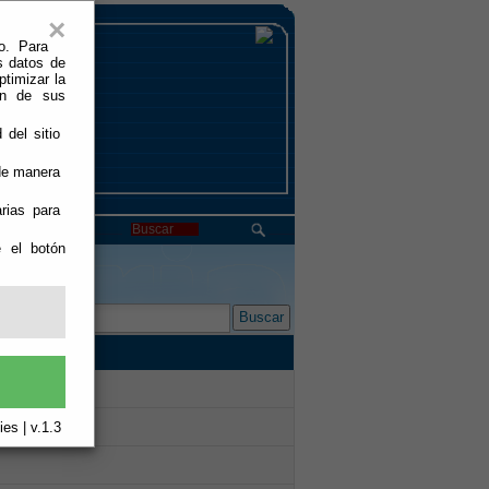
×
o. Para
s datos de
ptimizar la
ión de sus
 del sitio
 de manera
rias para
e el botón
Buscar
es | v.1.3