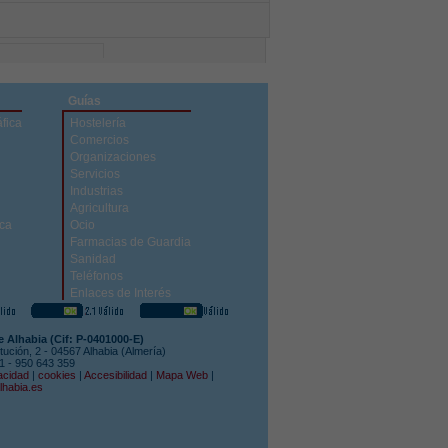
Guías
fica
Hostelería
Comercios
Organizaciones
Servicios
Industrias
Agricultura
ica
Ocio
Farmacias de Guardia
Sanidad
Teléfonos
Enlaces de Interés
 Alhabia (Cif: P-0401000-E)
tución, 2 - 04567 Alhabia (Almería)
51 - 950 643 359
acidad
|
cookies
|
Accesibilidad
|
Mapa Web
|
lhabia.es