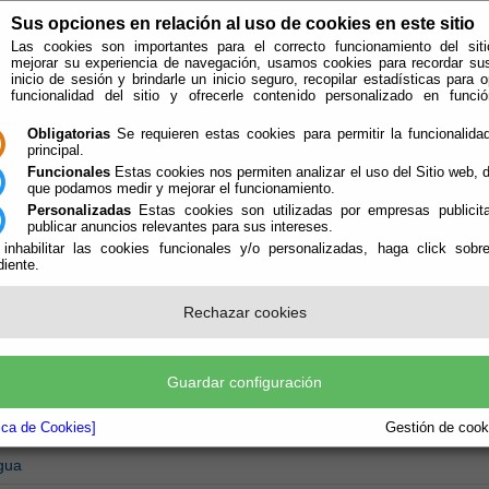
Sus opciones en relación al uso de cookies en este sitio
Las cookies son importantes para el correcto funcionamiento del siti
mejorar su experiencia de navegación, usamos cookies para recordar su
inicio de sesión y brindarle un inicio seguro, recopilar estadísticas para o
funcionalidad del sitio y ofrecerle contenido personalizado en func
Obligatorias
Se requieren estas cookies para permitir la funcionalidad
principal.
Funcionales
Estas cookies nos permiten analizar el uso del Sitio web,
que podamos medir y mejorar el funcionamiento.
Personalizadas
Estas cookies son utilizadas por empresas publicita
publicar anuncios relevantes para sus intereses.
 inhabilitar las cookies funcionales y/o personalizadas, haga click sobr
iente.
e encuentra aquí:
Inicio
/
/
Impresos y Formularios
Rechazar cookies
Guardar configuración
tividades Culturales
ctividades Deportivas
tica de Cookies]
Gestión de cooki
gua