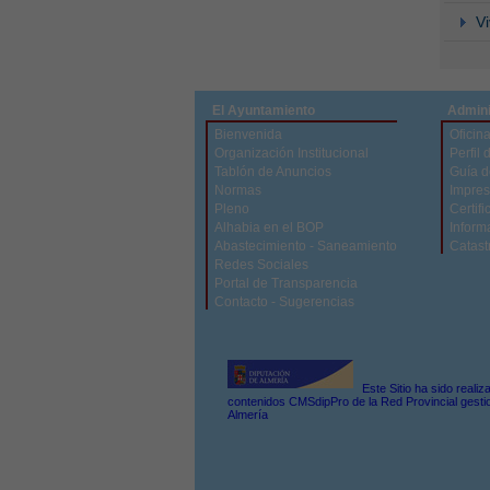
V
El Ayuntamiento
Admini
Bienvenida
Oficina
Organización Institucional
Perfil 
Tablón de Anuncios
Guía d
Normas
Impres
Pleno
Certifi
Alhabia en el BOP
Inform
Abastecimiento - Saneamiento
Catast
Redes Sociales
Portal de Transparencia
Contacto - Sugerencias
Este Sitio ha sido reali
contenidos CMSdipPro de la Red Provincial gestio
Almería