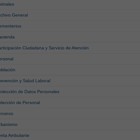
nimales
rchivo General
ementerios
acienda
rticipación Ciudadana y Servicio de Atención
ersonal
oblación
revención y Salud Laboral
rotección de Datos Personales
elección de Personal
erceros
rbanismo
enta Ambulante