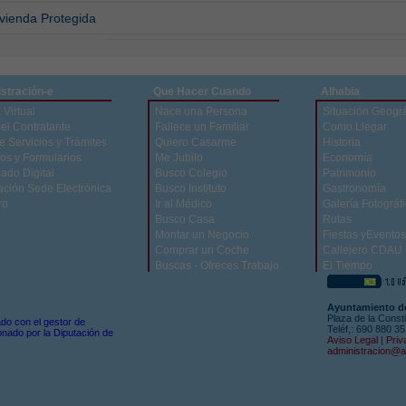
ivienda Protegida
stración-e
Que Hacer Cuando
Alhabia
 Virtual
Nace una Persona
Situación Geográ
del Contratante
Fallece un Familiar
Como Llegar
e Servicios y Trámites
Quiero Casarme
Historia
os y Formularios
Me Jubilo
Economía
cado Digital
Busco Colegio
Patrimonio
ación Sede Electrónica
Busco Instituto
Gastronomía
ro
Ir al Médico
Galería Fotográf
Busco Casa
Rutas
Montar un Negocio
Fiestas yEventos
Comprar un Coche
Callejero CDAU
Buscas - Ofreces Trabajo
El Tiempo
Ayuntamiento de
Plaza de la Consti
zado con el gestor de
Teléf,: 690 880 3
nado por la Diputación de
Aviso Legal
|
Priv
administracion@a