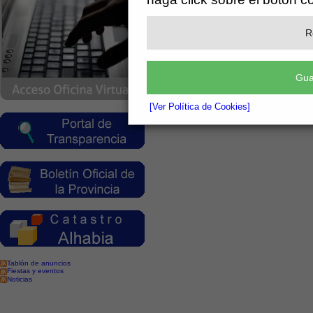
R
Gua
[Ver Política de Cookies]
Tablón de anuncios
Fiestas y eventos
Noticias