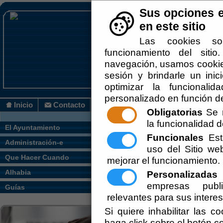
Sus opciones e
en este sitio
Las cookies so
funcionamiento del siti
navegación, usamos cookies
sesión y brindarle un inic
optimizar la funcionalid
personalizado en función de
Inicio
Contacto
Obligatorias
Se r
la funcionalidad de
Usted se encuentra aquí:
Inicio
/
/
El Ayuntamiento
Funcionales
Esta
Administración-e
El documento con referencia
mapa_web
no exis
uso del Sitio w
Que Hacer Cuando
mejorar el funcionamiento.
Alhabia
Personalizadas
E
empresas publi
Guías
relevantes para sus intere
Si quiere inhabilitar las c
haga click sobre el botón c