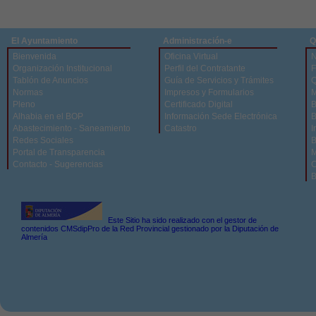
El Ayuntamiento
Administración-e
Q
Bienvenida
Oficina Virtual
N
Organización Institucional
Perfil del Contratante
F
Tablón de Anuncios
Guía de Servicios y Trámites
Q
Normas
Impresos y Formularios
M
Pleno
Certificado Digital
B
Alhabia en el BOP
Información Sede Electrónica
B
Abastecimiento - Saneamiento
Catastro
I
Redes Sociales
B
Portal de Transparencia
M
Contacto - Sugerencias
C
B
Este Sitio ha sido realizado con el gestor de
contenidos CMSdipPro de la Red Provincial gestionado por la Diputación de
Almería