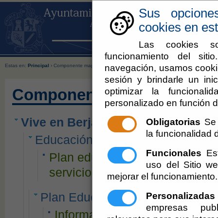
Sus opcione
cookies en est
Las cookies so
funcionamiento del sit
navegación, usamos cookie
Estas en:
Principal
› Componente mapa web
sesión y brindarle un inic
optimizar la funcionali
Componente mapa web
personalizado en función d
Vive en Berja
Obligatorias
Se 
la funcionalidad de
Educación
Funcionales
Est
Plan educativo, centros educat
uso del Sitio 
servicios y recursos educativos,
mejorar el funcionamiento.
Personalizadas
Plan Educativo del Entorno
empresas publ
Información sobre los planes 