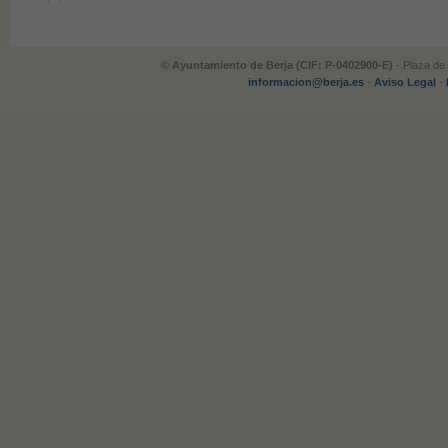
© Ayuntamiento de Berja (CIF: P-0402900-E)
- Plaza de 
informacion@berja.es
-
Aviso Legal
-