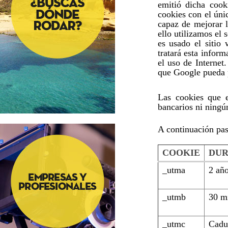
emitió dicha cook
cookies con el úni
capaz de mejorar l
ello utilizamos el
es usado el sitio
tratará esta infor
el uso de Internet
que Google pueda p
Las cookies que e
bancarios ni ningún
A continuación pas
COOKIE
DUR
_utma
2 añ
_utmb
30 m
_utmc
Cadu