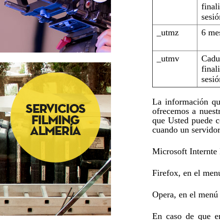
final
sesió
_utmz
6 me
_utmv
Cadu
final
sesió
La información qu
ofrecemos a nuest
que Usted puede co
cuando un servidor
Microsoft Internte
Firefox, en el men
Opera, en el menú
En caso de que em