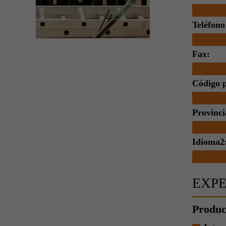
Teléfono
Fax:
Código p
Provinci
Idioma2
EXPE
Produc