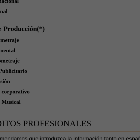
nacional
nal
e Producción(*)
metraje
mental
ometraje
Publicitario
isión
 corporativo
 Musical
ITOS PROFESIONALES
mendamos que introduzca la información tanto en españ