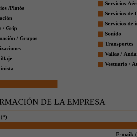
Servicios Aér
ios /Platós
Servicios de 
ación
Servicios de 
 / Grip
Sonido
nación / Grupos
Transportes
izaciones
Vallas / And
llaje
Vestuario / A
nista
RMACIÓN DE LA EMPRESA
(*)
E-mail: (