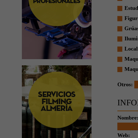
Estud
Figur
Grúas
Ilumi
Local
Maqui
Maqui
Otros:
INFO
Nombre:
Web: