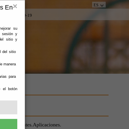
×
ES
es En
tacto
COVID-19
mejorar su
e sesión y
el sitio y
 del sitio
 de manera
rias para
e el botón
leo.constantes.Aplicaciones.