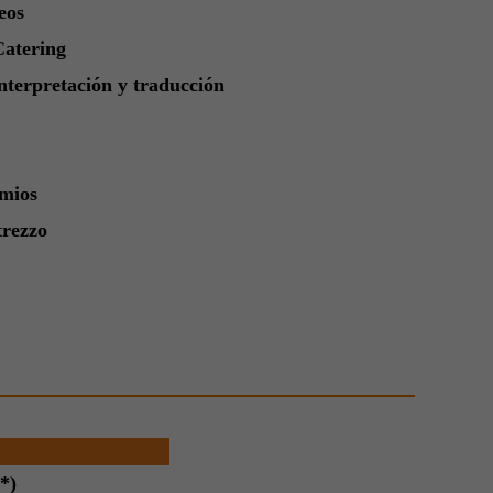
eos
Catering
interpretación y traducción
amios
trezzo
*)