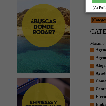
CATE
[Ver Polí
CAT
Máximo 1
Agenc
Agenc
Aloja
Ayuda
Cámar
Centr
Efect
Emba