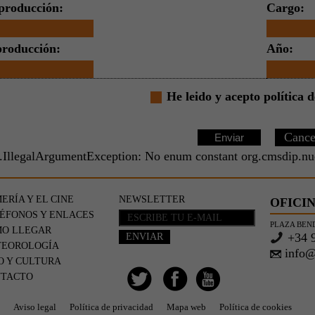
producción:
Cargo:
producción:
Año:
He leido y acepto política 
Enviar
g.IllegalArgumentException: No enum constant org.cmsdip.nuc
ERÍA Y EL CINE
NEWSLETTER
OFICIN
ÉFONOS Y ENLACES
PLAZA BEND
O LLEGAR
+34 9
EOROLOGÍA
info@
O Y CULTURA
NTACTO
Aviso legal
Política de privacidad
Mapa web
Política de cookies