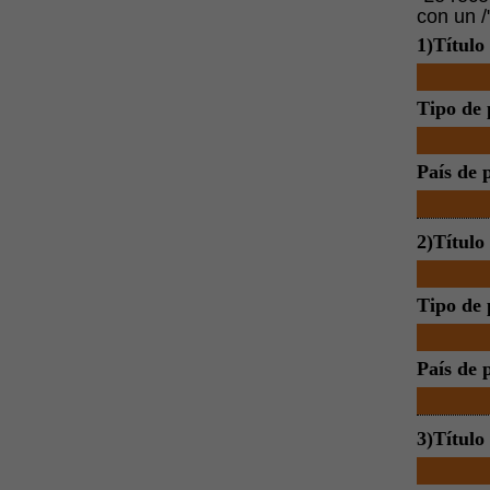
con un /
1)Título
Tipo de 
País de 
2)Título
Tipo de 
País de 
3)Título