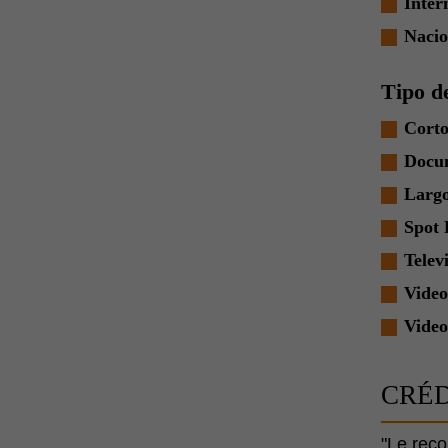
Inter
Nacio
Tipo d
Corto
Docu
Larg
Spot 
Telev
Video
Video
CRÉD
"Le reco