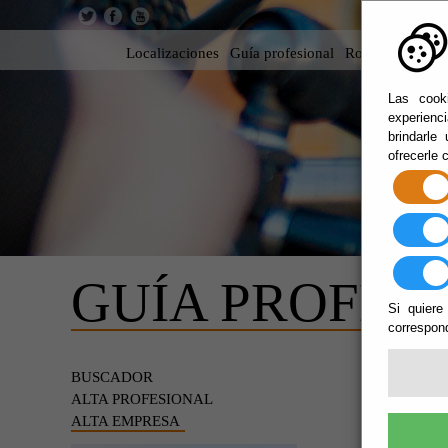
Localizaciones
Guía profesional
Rodar en Almer
Las cooki
experienc
brindarle
ofrecerle 
GUÍA PROFES
Si quiere
correspond
ALTA
BUSCADOR
ALTA PROFESIONAL
ALTA EMPRESA
java.lan