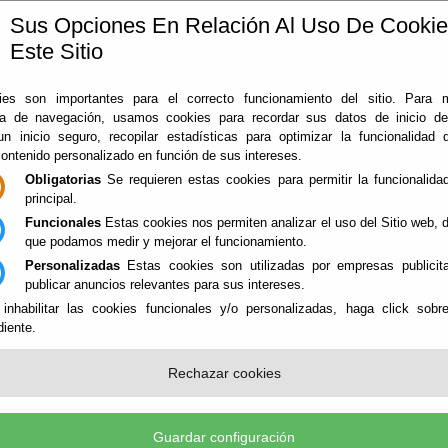
Sus Opciones En Relación Al Uso De Cooki
Este Sitio
ía
360
Almería
Rodado en Almería
Noticias
Con
es son importantes para el correcto funcionamiento del sitio. Para 
ia de navegación, usamos cookies para recordar sus datos de inicio d
 un inicio seguro, recopilar estadísticas para optimizar la funcionalidad d
contenido personalizado en función de sus intereses.
Obligatorias
Se requieren estas cookies para permitir la funcionalidad
principal.
Funcionales
Estas cookies nos permiten analizar el uso del Sitio web,
que podamos medir y mejorar el funcionamiento.
Personalizadas
Estas cookies son utilizadas por empresas publicita
IONAL
publicar anuncios relevantes para sus intereses.
 inhabilitar las cookies funcionales y/o personalizadas, haga click sobr
iente.
Rechazar cookies
 EMPRESAS
g.IllegalArgumentException: No enum constant org.cmsdip.nuc
Guardar configuración