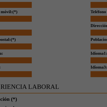
 móvil:(*)
Teléfono 
Direcció
ostal:(*)
Poblacio
a:
Idioma1
:
Idioma3
RIENCIA LABORAL
ción (*)