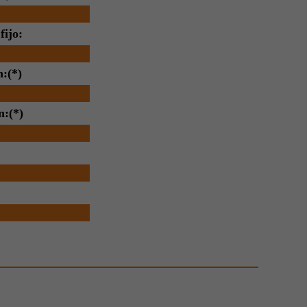
fijo:
n:(*)
n:(*)
:
: