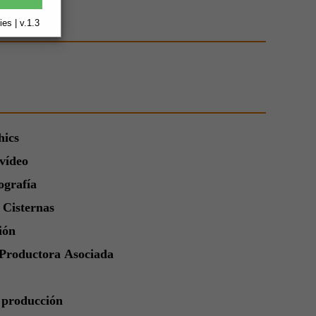
es | v.1.3
hics
vídeo
ografía
 Cisternas
ión
 Productora Asociada
a producción