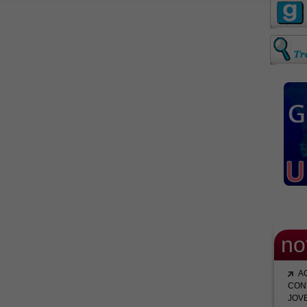
no
A
CON
JOV