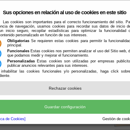
Sus opciones en relación al uso de cookies en este sitio
Las cookies son importantes para el correcto funcionamiento del sitio. Pa
encia de navegación, usamos cookies para recordar sus datos de inicio d
 un inicio seguro, recopilar estadísticas para optimizar la funcionalidad d
contenido personalizado en función de sus intereses.
Obligatorias
Se requieren estas cookies para permitir la funcionalidad
principal.
Funcionales
Estas cookies nos permiten analizar el uso del Sitio web,
que podamos medir y mejorar el funcionamiento.
Qué Hacer Cuando
Alicún
Guías
Personalizadas
Estas cookies son utilizadas por empresas publicita
publicar anuncios relevantes para sus intereses.
 inhabilitar las cookies funcionales y/o personalizadas, haga click sobr
iente.
Rechazar cookies
Boletín
Guardar configuración
la P
tica de Cookies]
Gestión de cooki