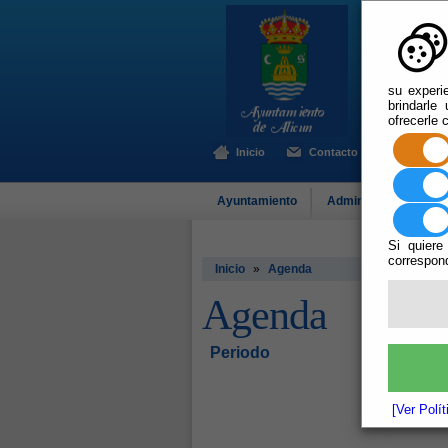
su experi
brindarle
ofrecerle 
Inicio
Contacto
Ayuntamiento
Administración-e
Si quiere
correspond
Inicio
»
Agenda
Agenda
Periodo
[Ver Polí