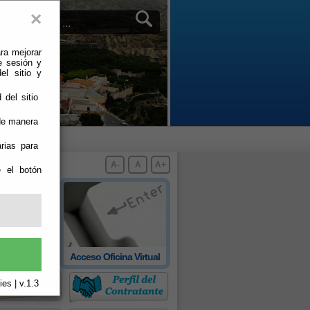
×
ra mejorar
e sesión y
el sitio y
 del sitio
 de manera
rias para
A-
A
A+
e el botón
 oficial de
Acceso Oficina Virtual
rovincia
es | v.1.3