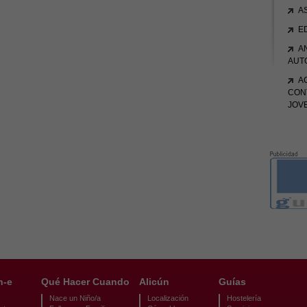
A
E
A
AUT
A
CON
JOV
n-e
Qué Hacer Cuando
Alicún
Guías
Nace un Niño/a
Localización
Hostelería