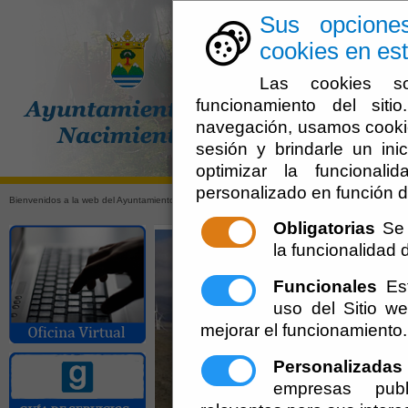
Sus opcione
cookies en est
Las cookies so
funcionamiento del sit
navegación, usamos cookie
sesión y brindarle un inic
Ayuntamien
optimizar la funcionali
personalizado en función d
Bienvenidos a la web del Ayuntamiento de Nacimiento (Almería)
Obligatorias
Se 
la funcionalidad de
Funcionales
Est
uso del Sitio 
mejorar el funcionamiento.
Personalizadas
empresas publ