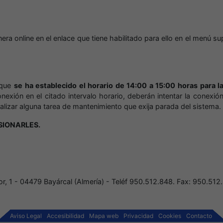
era online en el enlace que tiene habilitado para ello en el menú su
o que
se ha establecido el horario de 14:00 a 15:00 horas para l
nexión en el citado intervalo horario, deberán intentar la conex
alizar alguna tarea de mantenimiento que exija parada del sistema.
SIONARLES.
r, 1 - 04479 Bayárcal (Almería) - Teléf 950.512.848. Fax: 950.512
Aviso Legal
Accesibilidad
Mapa web
Privacidad
Cookies
Contacto