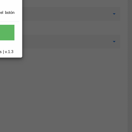
 el botón
 | v.1.3