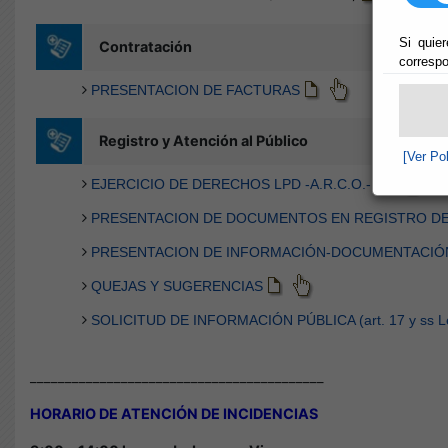
Si quier
correspo
[Ver Po
__________________________________________
HORARIO DE ATENCIÓN DE INCIDENCIAS