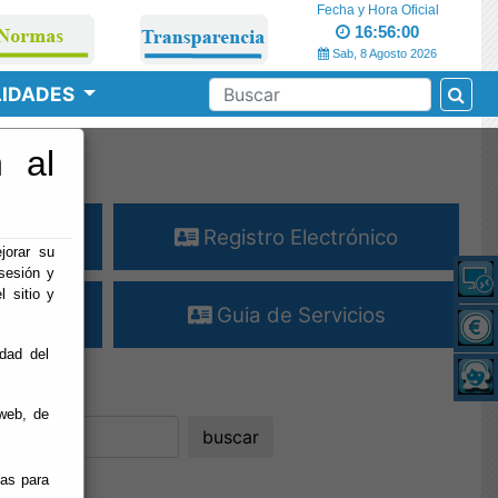
Fecha y Hora Oficial
16:56:01
Sab, 8 Agosto 2026
LIDADES
 al
o
entes
Registro Electrónico
jorar su
sesión y
l sitio y
atante
Guia de Servicios
idad del
web, de
ias para