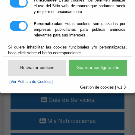
Funcionales
Estas cookies nos permiten analizar
el uso del Sitio web, de manera que podamos medir
¡¡¡ ALERTAS !!! [+]
y mejorar el funcionamiento.
Destacados
Personalizadas
Estas cookies son utilizadas por
empresas publicitarias para publicar anuncios
relevantes para sus intereses.
Verificar Documentos
Si quiere inhabilitar las cookies funcionales y/o personalizadas,
haga click sobre el botón correspondiente.
Terceros - Apoderamientos
Rechazar cookies
Guardar configuración
Perfil del Contratante
[Ver Política de Cookies]
Gestión de cookies | v.1.3
Guía de Servicios
Mis Notificaciones