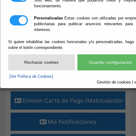
Sitio web, de manera que podamos medir y mejorar
funcionamiento.
¡¡¡ ALERTAS !!! [+]
Destacados
Personalizadas
Estas cookies son utilizadas por empr
publicitarias para publicar anuncios relevantes para
intereses.
Verificar Documentos
Si quiere inhabilitar las cookies funcionales y/o personalizadas, haga 
sobre el botón correspondiente.
Terceros - Apoderamientos
Rechazar cookies
Guardar configuración
[Ver Política de Cookies]
Perfil del Contratante
Gestión de cookies | v
Emisión Carta de Pago (Matriculación Vehí
Mis Notificaciones