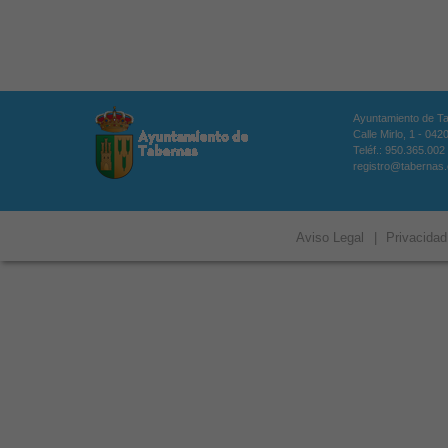
Ayuntamiento de T
Calle Mirlo, 1 - 04
Teléf.: 950.365.002
registro@tabernas
Aviso Legal
|
Privacidad