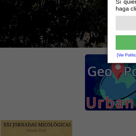
Si quie
haga cl
[Ver Polít