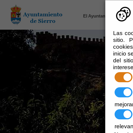
El Ayuntamiento
-
Adm
Las coo
sitio.
cookies
inicio s
del sit
interes
mejorar
relevan