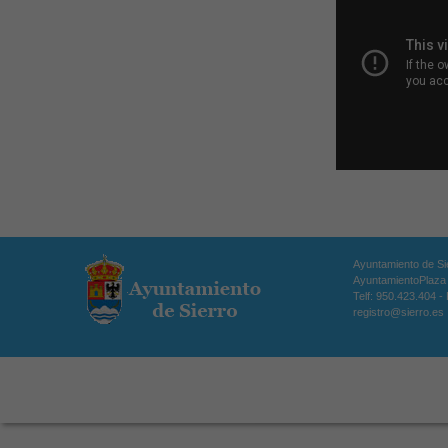
Ayuntamiento de Si
AyuntamientoPlaza d
Telf: 950.423.404 -
registro@sierro.es