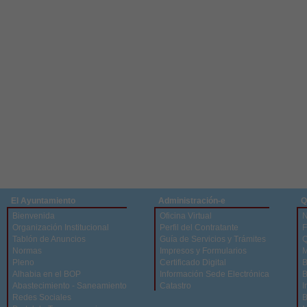
El Ayuntamiento
Administración-e
Q
Bienvenida
Oficina Virtual
N
Organización Institucional
Perfil del Contratante
F
Tablón de Anuncios
Guía de Servicios y Trámites
Q
Normas
Impresos y Formularios
M
Pleno
Certificado Digital
B
Alhabia en el BOP
Información Sede Electrónica
B
Abastecimiento - Saneamiento
Catastro
I
Redes Sociales
B