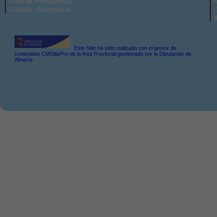
Portal de Transparencia
M
Contacto - Sugerencias
C
B
Este Sitio ha sido realizado con el gestor de
contenidos CMSdipPro de la Red Provincial gestionado por la Diputación de
Almería