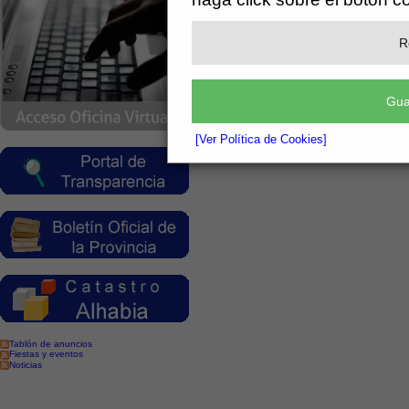
R
Gua
[Ver Política de Cookies]
Tablón de anuncios
Fiestas y eventos
Noticias