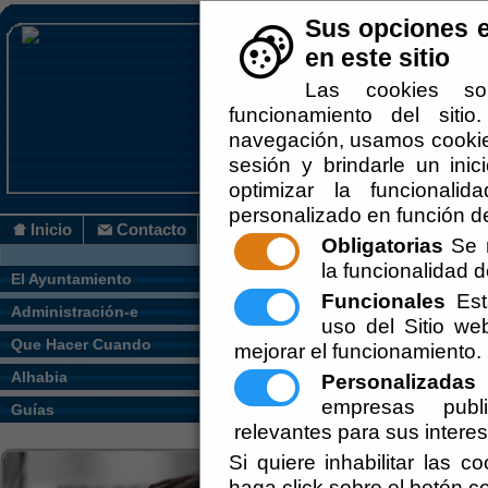
Sus opciones e
en este sitio
Las cookies so
funcionamiento del siti
navegación, usamos cookies
sesión y brindarle un inic
optimizar la funcionalid
personalizado en función de
Inicio
Contacto
Obligatorias
Se r
la funcionalidad de
Usted se encuentra aquí:
Inicio
/
El Ayunt
El Ayuntamiento
Funcionales
Esta
Administración-e
Escuchar
uso del Sitio w
Que Hacer Cuando
mejorar el funcionamiento.
Alhabia
Personalizadas
E
empresas publi
Guías
relevantes para sus intere
Si quiere inhabilitar las c
´
haga click sobre el botón c