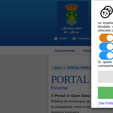
su experi
brindarle
ofrecerle 
Inicio
Contacto
Ayuntamiento
Administración-e
Si quiere
correspond
Inicio
»
PORTAL OPEN DATA
PORTAL OPE
Escuchar
El
Portal
de
Open Data
es donde se pu
Pública de forma que se permita el acce
[Ver Polí
la ciudadanía como a las empresas. Es
distintos formatos.