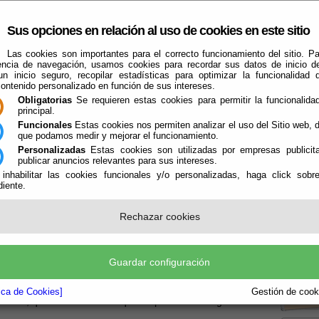
Sus opciones en relación al uso de cookies en este sitio
Las cookies son importantes para el correcto funcionamiento del sitio. Pa
encia de navegación, usamos cookies para recordar sus datos de inicio d
 un inicio seguro, recopilar estadísticas para optimizar la funcionalidad d
contenido personalizado en función de sus intereses.
Obligatorias
Se requieren estas cookies para permitir la funcionalidad
principal.
Funcionales
Estas cookies nos permiten analizar el uso del Sitio web,
que podamos medir y mejorar el funcionamiento.
Qué Hacer Cuando
Alicún
Guías
Personalizadas
Estas cookies son utilizadas por empresas publicita
publicar anuncios relevantes para sus intereses.
 inhabilitar las cookies funcionales y/o personalizadas, haga click sobr
iente.
N DATA
Rechazar cookies
Boletín
Guardar configuración
la P
blican los datos que genera una Administración
so, consulta y la reutilización de la información tanto a
tica de Cookies]
Gestión de cooki
 decir, que es información que se puede descargar en