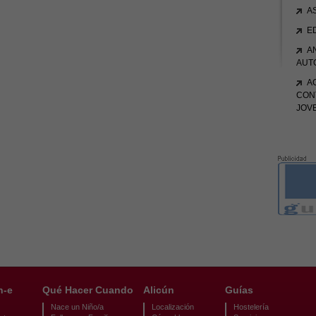
A
E
A
AUT
A
CON
JOV
n-e
Qué Hacer Cuando
Alicún
Guías
Nace un Niño/a
Localización
Hostelería