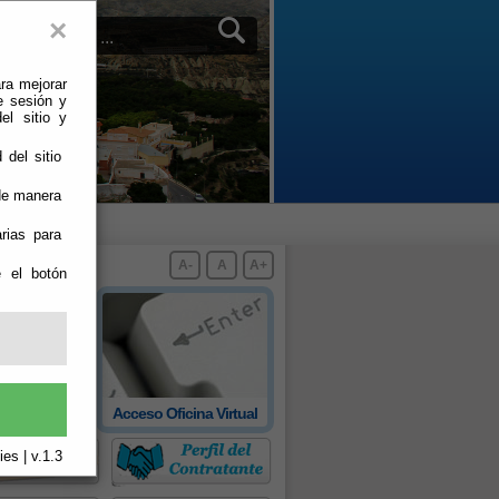
×
ra mejorar
e sesión y
el sitio y
 del sitio
 de manera
rias para
A-
A
A+
e el botón
 oficial de
Acceso Oficina Virtual
rovincia
es | v.1.3