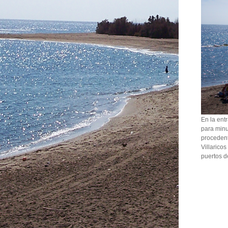
En la entr
para minu
procedent
Villarico
puertos d