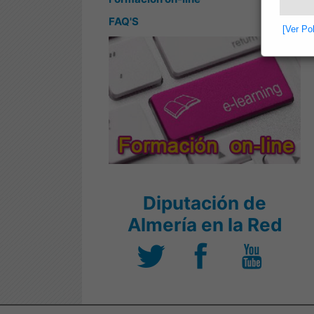
FAQ'S
[Ver Po
Diputación de
Almería en la Red