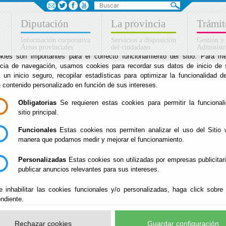
Sus opciones en relación
Diputación
La provincia
Trámit
uso de cookies en este siti
Información corporativa
Servicios a disposición
Gestión y
Áreas provinciales
del ciudadano
Administr
kies son importantes para el correcto funcionamiento del sitio. Para me
ncia de navegación, usamos cookies para recordar sus datos de inicio de 
ias
e un inicio seguro, recopilar estadísticas para optimizar la funcionalidad de
e contenido personalizado en función de sus intereses.
Inicio
-
Drogodependencias
- COMUNIDADES TERA
Obligatorias
Se requieren estas cookies para permitir la funcional
sitio principal.
COMUNIDADES TE
Funcionales
Estas cookies nos permiten analizar el uso del Sitio 
manera que podamos medir y mejorar el funcionamiento.
Personalizadas
Estas cookies son utilizadas por empresas publicitar
Son centros de rehabilitación, aunque también realizan trat
publicar anuncios relevantes para sus intereses.
tratamiento de pacientes en régimen de internado. A las plaz
e inhabilitar las cookies funcionales y/o personalizadas, haga click sobre
accede gratuitamente, según la indicación del equipo terap
ndiente.
mediante el correspondiente Protocolo de Ingreso
.
Rechazar cookies
Guardar configuración