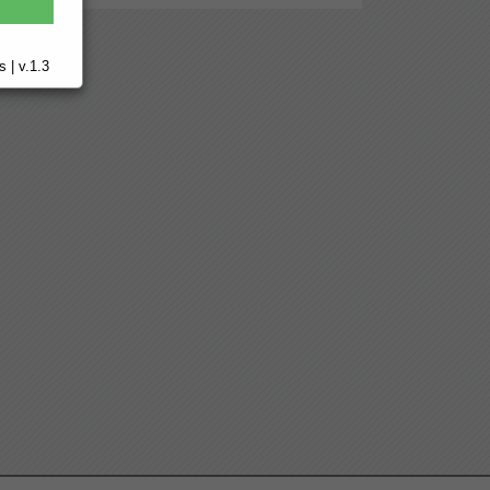
 | v.1.3