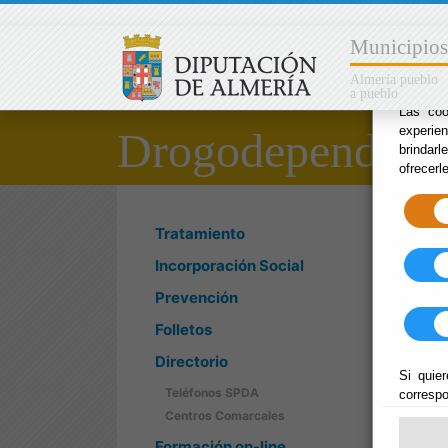
×
Municipios
Almería pueblo
a pueblo
Las coo
experie
Drogodependenc
brindarl
ofrecerl
Tratamiento
Incorporación Social
Prevención
Folletos
Directorio
Si quier
Teléfonos SPDA
correspo
Centros Comarcales
Formación on-line