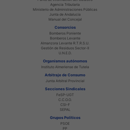
Agencia Tributaria
Ministerio de Administraciones Públicas
Junta de Andalucia
Manual del Concejal
Consorcios
Bomberos Poniente
Bomberos Levante
Almanzora Levante R.T.R.S.U.
Gestión de Residuos Sector-II
U.N.E.D.
Organismos autónomos
Instituto Almeriense de Tutela
Arbitraje de Consumo
Junta Arbitral Provincial
Secciones Sindicales
FeSP-UGT
C.C.O.O.
CSI-F
SEPAL
Grupos Políticos
PSOE
PP