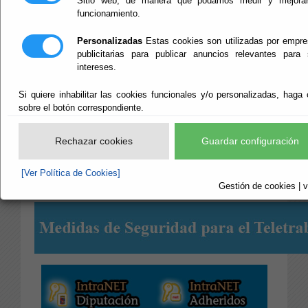
Sitio web, de manera que podamos medir y mejorar
funcionamiento.
Inicio
Personalizadas
Estas cookies son utilizadas por empr
www.
rpc.almeria.es
publicitarias para publicar anuncios relevantes para
intereses.
(Utilidades para Usuarios de los Sistemas de la Red
Si quiere inhabilitar las cookies funcionales y/o personalizadas, haga 
sobre el botón correspondiente.
Provincial)
Rechazar cookies
Guardar configuración
[Ver Política de Cookies]
Gestión de cookies | v