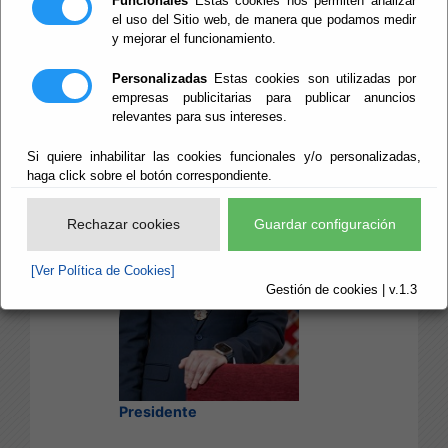
Funcionales
Estas cookies nos permiten analizar
Partido Popular
el uso del Sitio web, de manera que podamos medir
y mejorar el funcionamiento.
José Antonio García
Personalizadas
Estas cookies son utilizadas por
Alcaina
empresas publicitarias para publicar anuncios
relevantes para sus intereses.
Si quiere inhabilitar las cookies funcionales y/o personalizadas,
haga click sobre el botón correspondiente.
Rechazar cookies
Guardar configuración
[Ver Política de Cookies]
Gestión de cookies | v.1.3
Presidente