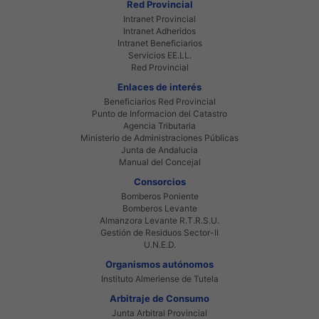
Red Provincial
Intranet Provincial
Intranet Adheridos
Intranet Beneficiarios
Servicios EE.LL.
Red Provincial
Enlaces de interés
Beneficiarios Red Provincial
Punto de Informacion del Catastro
Agencia Tributaria
Ministerio de Administraciones Públicas
Junta de Andalucia
Manual del Concejal
Consorcios
Bomberos Poniente
Bomberos Levante
Almanzora Levante R.T.R.S.U.
Gestión de Residuos Sector-II
U.N.E.D.
Organismos autónomos
Instituto Almeriense de Tutela
Arbitraje de Consumo
Junta Arbitral Provincial