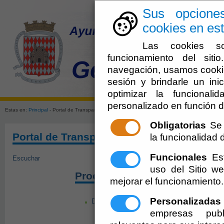
Sus opcione
cookies en est
Las cookies so
funcionamiento del sit
navegación, usamos cookie
sesión y brindarle un inic
El Ayuntami
optimizar la funcionali
personalizado en función d
Estas en:
Principal
- Portal de Transparencia. Solicitud de Información
Obligatorias
Se 
Portal de Transparencia. Solicitud de Inf
la funcionalidad de
Funcionales
Est
Escuchar
uso del Sitio 
Proceso de Solicitud de Info
mejorar el funcionamiento.
Personalizadas
Documentación sobre proceso de Solicitud d
empresas publ