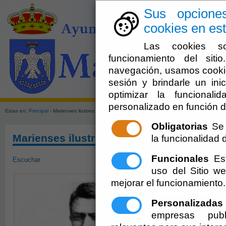
Sus opcione
cookies en est
Las cookies so
funcionamiento del sit
navegación, usamos cookie
sesión y brindarle un inic
El Ayuntami
optimizar la funcionali
personalizado en función d
Estas en:
Principal
- Marienses ilustres
Obligatorias
Se 
Marienses ilustres
la funcionalidad de
Funcionales
Est
Escuchar
uso del Sitio 
mejorar el funcionamiento.
Personalizadas
empresas publ