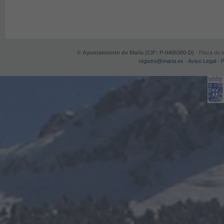
© Ayuntamiento de María (CIF: P-0406300-D)
- Plaza de l
registro@maria.es
-
Aviso Legal
-
P