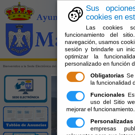
Sus opcione
cookies en est
Las cookies so
funcionamiento del sit
navegación, usamos cookie
sesión y brindarle un inic
El Ayuntami
optimizar la funcionali
personalizado en función d
Bienvenidos a la Sede Electrónica del Ayuntamiento de María (Almería)
Obligatorias
Se 
la funcionalidad de
Funcionales
Est
uso del Sitio 
mejorar el funcionamiento.
Personalizadas
empresas publ