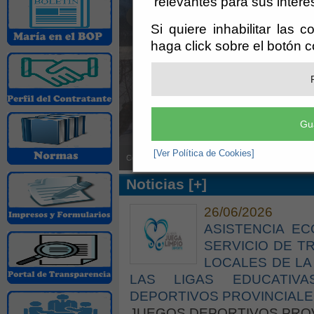
relevantes para sus intere
Si quiere inhabilitar las 
haga click sobre el botón 
Gu
[Ver Política de Cookies]
Sierra de María nevada
Noticias [+]
26/06/2026
ASISTENCIA E
SERVICIO DE T
LOCALES DE LA
LAS LIGAS EDUCATIV
DEPORTIVOS PROVINCIALES 
JUEGOS DEPORTIVOS PROV