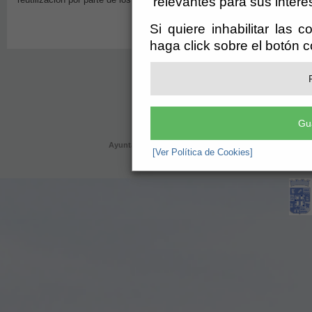
relevantes para sus intere
Si quiere inhabilitar las 
haga click sobre el botón 
Gu
Ayuntamiento de Nacimiento (Cif: P-0406500-I)
- Ayuntam
[Ver Política de Cookies]
registro@nacimiento.es
-
Aviso Legal