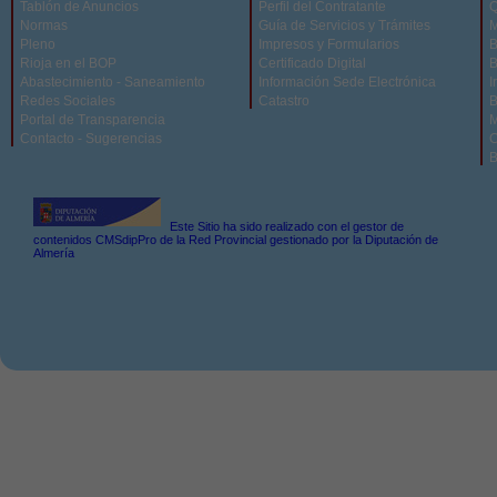
Tablón de Anuncios
Perfil del Contratante
Q
Normas
Guía de Servicios y Trámites
M
Pleno
Impresos y Formularios
B
Rioja en el BOP
Certificado Digital
B
Abastecimiento - Saneamiento
Información Sede Electrónica
I
Redes Sociales
Catastro
B
Portal de Transparencia
M
Contacto - Sugerencias
C
B
Este Sitio ha sido realizado con el gestor de
contenidos CMSdipPro de la Red Provincial gestionado por la Diputación de
Almería