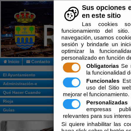
Sus opciones e
en este sitio
Las cookies so
funcionamiento del siti
navegación, usamos cookies
sesión y brindarle un inic
optimizar la funcionalid
personalizado en función de
Inicio
Contacto
Obligatorias
Se r
la funcionalidad de
Usted se encuentra aquí:
Inicio
/
/
HISTOR
El Ayuntamiento
Funcionales
Esta
Administración-e
Escuchar
uso del Sitio w
Qué Hacer Cuando
mejorar el funcionamiento.
Breves 
Rioja
Personalizadas
E
empresas publi
Guías
relevantes para sus intere
Si quiere inhabilitar las c
haga click sobre el botón c