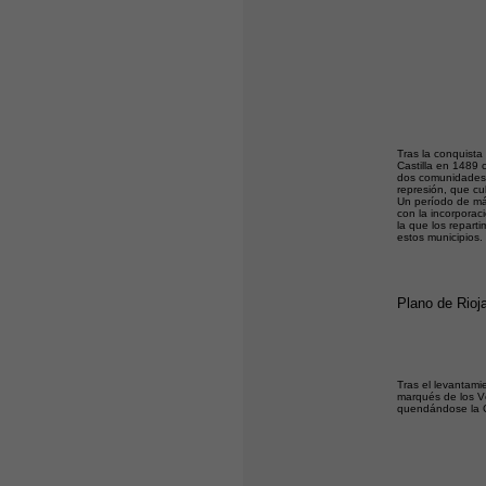
Tras la conquista
Castilla en 1489 
dos comunidades, 
represión, que cul
Un período de máx
con la incorporac
la que los reparti
estos municipios.
Plano de Rioj
Tras el levantami
marqués de los Vé
quendándose la 