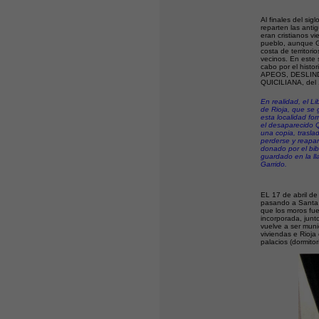
Al finales del si
reparten las antig
eran cristianos v
pueblo, aunque G
costa de territor
vecinos. En este 
cabo por el histo
APEOS, DESLIN
QUICILIANA, del
En realidad, el L
de Rioja, que se
esta localidad fo
el desaparecido Q
una copia, traslad
perderse y reapar
donado por el bi
guardado en la l
Garrido.
EL 17 de abril de
pasando a Santa 
que los moros fue
incorporada, junt
vuelve a ser mun
viviendas e Rioja
palacios (dormitor