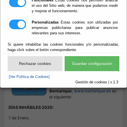
Funcionales
Estas cookies nos permiten analizar
el uso del Sitio web, de manera que podamos medir
y mejorar el funcionamiento.
Inicio
- Sede Electrónica. Calendario Oficial
Sede Electrónica.
Personalizadas
Estas cookies son utilizadas por
empresas publicitarias para publicar anuncios
relevantes para sus intereses.
Calendario Oficial
Si quiere inhabilitar las cookies funcionales y/o personalizadas,
haga click sobre el botón correspondiente.
Escuchar
CALENDARIO OFICIAL SEDE
Rechazar cookies
Guardar configuración
ELECTRÓNICA
[Ver Política de Cookies]
El calendario oficial de la Sede
Gestión de cookies | v.1.3
Electrónica del
Ayuntamiento de
Bentarique
,
www.bentarique.es
es
el siguiente:
DÍAS INHÁBILES 2020:
1 de Enero.