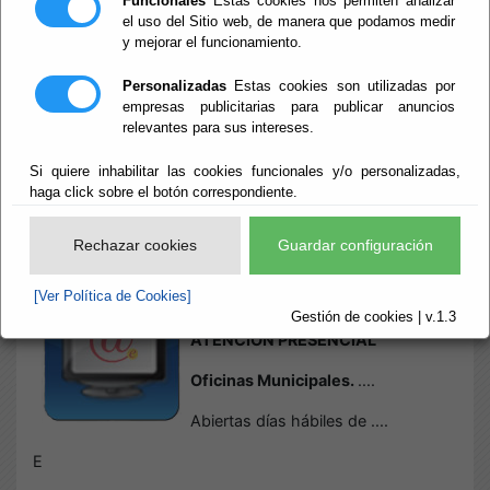
Funcionales
Estas cookies nos permiten analizar
el uso del Sitio web, de manera que podamos medir
y mejorar el funcionamiento.
Inicio
- Sede Electrónica Oficinas de Atención
Sede Electrónica
Personalizadas
Estas cookies son utilizadas por
empresas publicitarias para publicar anuncios
relevantes para sus intereses.
Oficinas de
Si quiere inhabilitar las cookies funcionales y/o personalizadas,
Atención
haga click sobre el botón correspondiente.
Rechazar cookies
Guardar configuración
Escuchar
INFORMACIÓN DE CENTROS,
[Ver Política de Cookies]
TELÉFONOS Y HORARIOS DE
Gestión de cookies | v.1.3
ATENCIÓN PRESENCIAL
Oficinas Municipales.
....
Abiertas días hábiles de ....
E