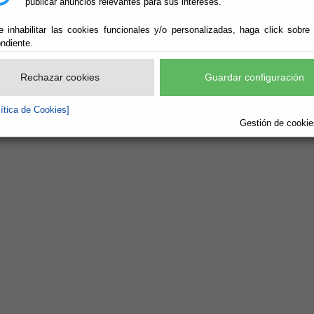
publicar anuncios relevantes para sus intereses.
e inhabilitar las cookies funcionales y/o personalizadas, haga click sobre
ndiente.
Rechazar cookies
Guardar configuración
 Isabel II, 1 04887 Lúcar (Almería) - Telf. 950.42.46.54
lítica de Cookies]
Gestión de cookies
Aviso Legal
Accesibilidad
Mapa web
Privacidad
Cookies
Contacto