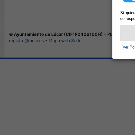
Si quier
correspo
© Ayuntamiento de Lúcar (CIF: P0406100H)
- Plaza/ Real de
registro@lucar.es
-
Mapa web Sede
[Ver Po