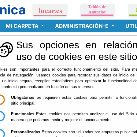
nica
MI CARPETA
ADMINISTRACIÓN-E
UTI
Sus opciones en relación
rtificados
uso de cookies en este siti
kies son importantes para el correcto funcionamiento del sitio. Para me
ncia de navegación, usamos cookies para recordar sus datos de inicio de 
DMINISTRACIÓN ELEC
e un inicio seguro, recopilar estadísticas para optimizar la funcionalidad de
e contenido personalizado en función de sus intereses.
ERTIFICADOS
Obligatorias
Se requieren estas cookies para permitir la funcional
sitio principal.
btener su Certificado Digital Reconocido, lo que le permitirá acced
Funcionales
Estas cookies nos permiten analizar el uso del Sitio 
manera que podamos medir y mejorar el funcionamiento.
Personalizadas
Estas cookies son utilizadas por empresas publicitar