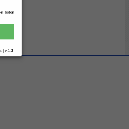
 el botón
 | v.1.3