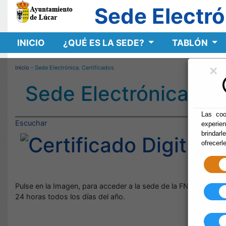
Sede Electró
INICIO
¿QUÉ ES LA SEDE?
TABLÓN
×
Inicio
- Sede Electrónica. Certificados
Sede Electrónica. Ce
Las coo
Escuchar
experie
A
brindarl
ofrecerl
C
Pulse en la Imagen, para acceder a la sede de la FNMT y poder o
24 horas todos los días del año.