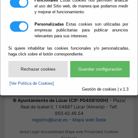
Funcionales
Estas cookies nos permiten analizar
el uso del Sitio web, de manera que podamos medir
y mejorar el funcionamiento.
Inicio
- Tablón de Anuncios
Tablón de
Personalizadas
Estas cookies son utilizadas por
empresas publicitarias para publicar anuncios
relevantes para sus intereses.
Anuncios
Si quiere inhabilitar las cookies funcionales y/o personalizadas,
haga click sobre el botón correspondiente.
Rechazar cookies
Guardar configuración
Actualmente no existen documentos sobre el tema solicitado.
Disculpen las molestias.
[Ver Política de Cookies]
Gestión de cookies | v.1.3
© Ayuntamiento de Lúcar (CIF: P0406100H)
- Plaza/
Real de Isabel II, 1 04887 Lúcar (Almería) - Telf.
950.42.46.54
registro@lucar.es
-
Mapa web Sede
Aviso Legal
Accesibilidad
Mapa web
Privacidad
Cookies