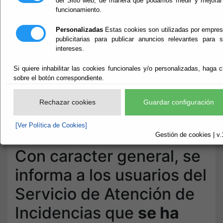
del Sitio web, de manera que podamos medir y mejorar
funcionamiento.
Inicio
- INFORMACIÓN GENERAL SEDE ELECTRÓNICA
Personalizadas
Estas cookies son utilizadas por empre
INFORMACIÓN
publicitarias para publicar anuncios relevantes para 
intereses.
GENERAL SEDE
Si quiere inhabilitar las cookies funcionales y/o personalizadas, haga c
sobre el botón correspondiente.
ELECTRÓNICA
Rechazar cookies
Guardar configuración
Escuchar
[Ver Política de Cookies]
HORARIO DE ATENCIÓN DE INCIDENCIAS
Gestión de cookies | v.
Con caracter general, se
informa a los usuarios del
Servicio de Atención de
Incidencias que
se ha