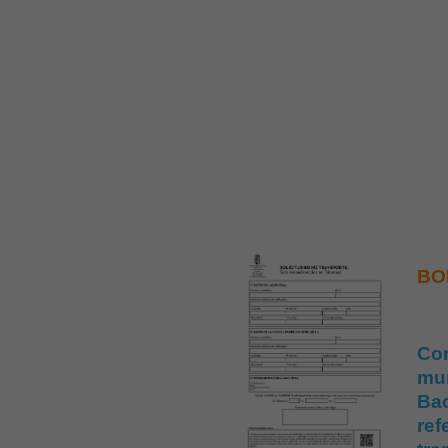
BO
Con
mun
Bac
ref