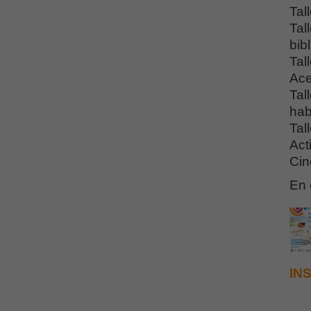
Tal
Tal
bib
Tal
Ace
Tal
hab
Tal
Act
Cin
En 
IN