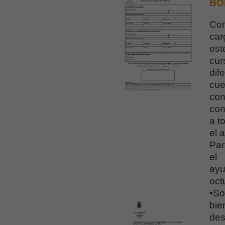
BO
Con 
car
est
cur
dif
cue
con
co
a t
el 
Par
el
ayu
oct
•So
bie
des