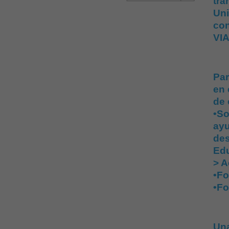
tra
Uni
co
VIA
Par
en 
de 
•So
ayu
des
Ed
> A
•Fo
•Fo
Una