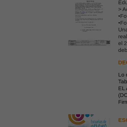
Edu
> A
•Fo
•Fo
Una
rea
el 
deb
DE
Lo 
Tab
EL
(D
Fir
ES