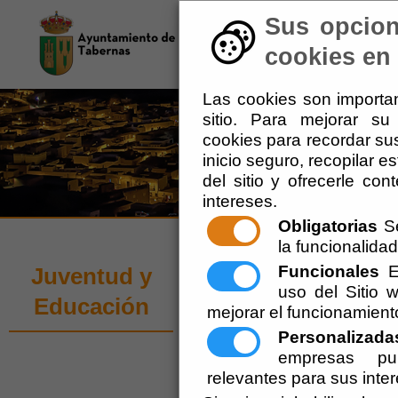
Sus opcion
El Ayuntamiento
-
Tu 
cookies en 
Las cookies son importan
sitio. Para mejorar s
cookies para recordar sus
inicio seguro, recopilar e
del sitio y ofrecerle co
intereses.
Obligatorias
Se
la funcionalidad 
Actividades y P
Funcionales
Es
Juventud y
uso del Sitio
Educación
mejorar el funcionamient
Escuchar
Personalizada
BO
empresas pub
relevantes para sus inte
El 