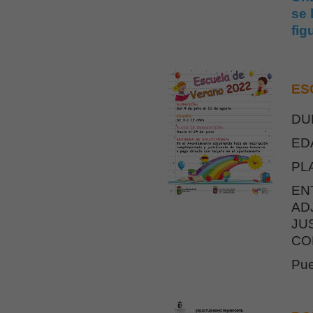
se 
fig
ES
DU
ED
PL
EN
AD
JU
CO
Pue