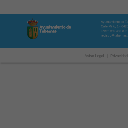
Ayuntamiento de T
Calle Mirlo, 1 - 04
Teléf.: 950.365.002
registro@tabernas
Aviso Legal
|
Privacidad