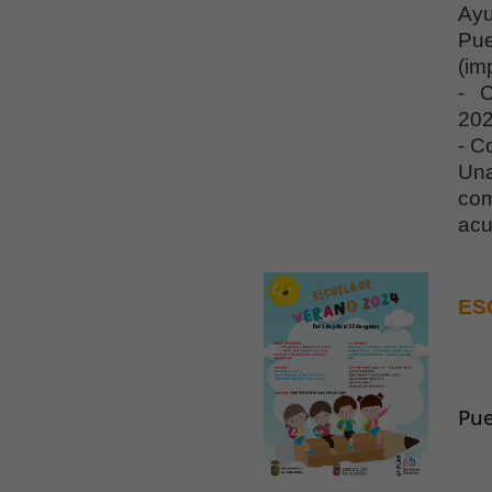
Ayu
Pue
(im
- C
202
- C
Una
com
acu
ES
Pue