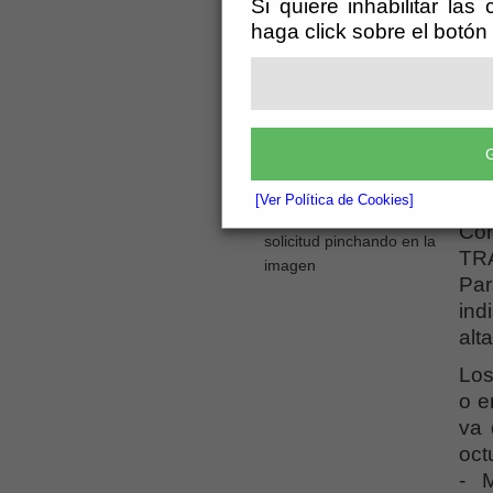
Si quiere inhabilitar las
may
haga click sobre el botón
con
inc
con
fam
Pro
G
IES
[Ver Política de Cookies]
Cen
Puede descargar la
Co
solicitud pinchando en la
TRA
imagen
Par
ind
alt
Los
o e
va 
oct
- 