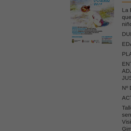
La 
que
niñ
DU
ED
PL
EN
AD
JU
Nº
AC
Tal
sen
Vis
Gim