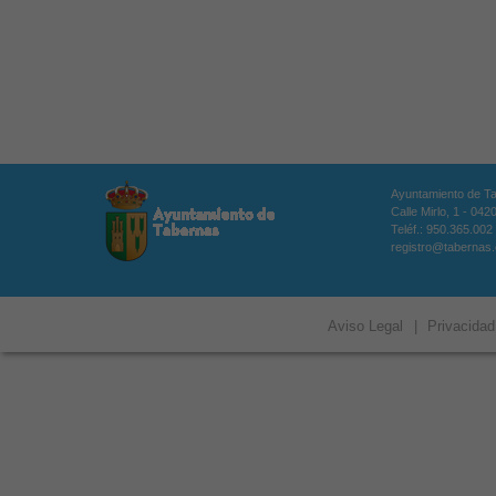
Ayuntamiento de T
Calle Mirlo, 1 - 04
Teléf.: 950.365.002
registro@tabernas
Aviso Legal
|
Privacidad