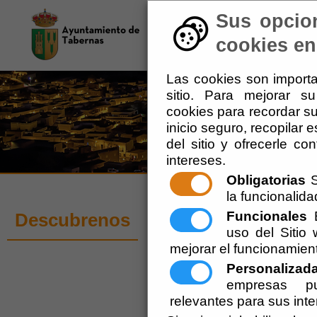
Sus opcion
El Ayuntamiento
-
Tu 
cookies en 
Las cookies son importa
sitio. Para mejorar s
cookies para recordar su
inicio seguro, recopilar 
del sitio y ofrecerle c
intereses.
Obligatorias
S
la funcionalidad
Cine
Funcionales
E
Descubrenos
uso del Siti
mejorar el funcionamien
Escuchar
Personalizad
Al
empresas pub
em
relevantes para sus inte
en