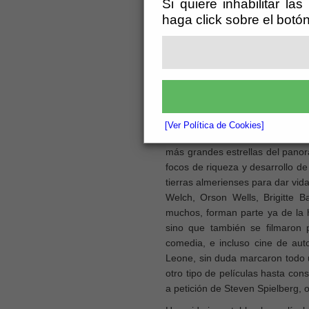
Si quiere inhabilitar la
se
haga click sobre el botó
fe
du
fu
ti
hu
cine, esa fue, sin duda, Ojo 
cinematográficos internacionales
[Ver Política de Cookies]
Las películas españolas dieron 
más grandes estrellas del panor
focos de riqueza y desarrollo de
tierras almerienses para dar vida
Welch, Orson Wells, Brigitte B
muchos, forman parte ya de la h
sino que también se filmaron p
comedia, e incluso cine de auto
Leone, sin duda marcaron todo u
otro tipo de películas hasta con
a petición de Steven Spielberg, 