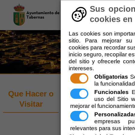
Sus opcion
El Ayuntamiento
-
Tu 
cookies en 
Las cookies son importan
sitio. Para mejorar s
cookies para recordar sus
inicio seguro, recopilar e
del sitio y ofrecerle co
intereses.
Obligatorias
Se
la funcionalidad 
Rutas en la Natu
Funcionales
Es
Que Hacer o
uso del Sitio
Visitar
mejorar el funcionamient
Escuchar
Personalizada
Sendero la Serra
empresas pub
relevantes para sus inte
El sendero comienza y termina e