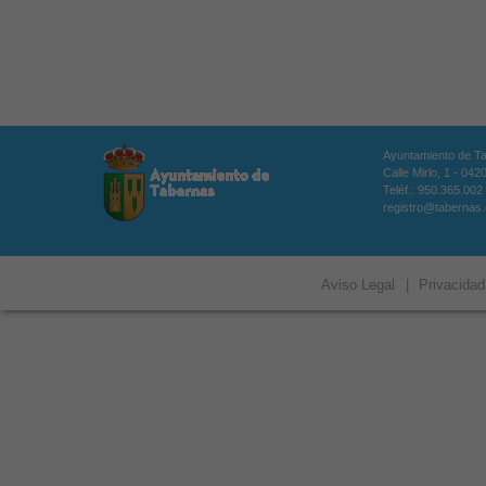
Ayuntamiento de T
Calle Mirlo, 1 - 04
Teléf.: 950.365.002
registro@tabernas
Aviso Legal
|
Privacidad