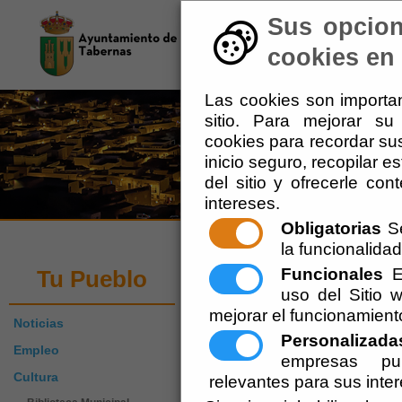
Sus opcion
El Ayuntamiento
-
Tu 
cookies en 
Las cookies son importan
sitio. Para mejorar s
cookies para recordar sus
inicio seguro, recopilar e
del sitio y ofrecerle co
intereses.
Obligatorias
Se
la funcionalidad 
Igualdad y Biene
Funcionales
Es
Tu Pueblo
uso del Sitio
mejorar el funcionamient
Noticias
Escuchar
Personalizada
Empleo
empresas pub
Cultura
relevantes para sus inte