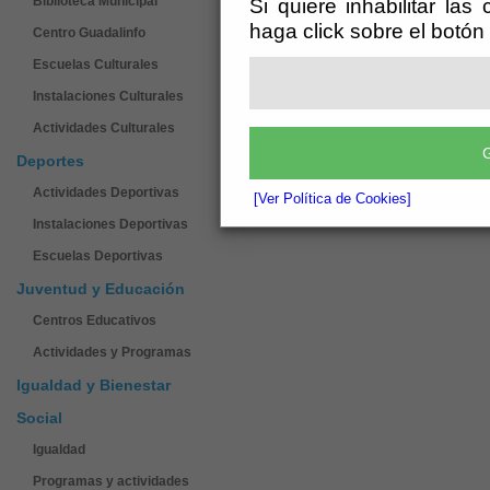
Biblioteca Municipal
Si quiere inhabilitar las
haga click sobre el botón
Centro Guadalinfo
Escuelas Culturales
Instalaciones Culturales
Actividades Culturales
G
Deportes
Actividades Deportivas
[Ver Política de Cookies]
Instalaciones Deportivas
Escuelas Deportivas
Juventud y Educación
Centros Educativos
Actividades y Programas
Igualdad y Bienestar
Social
Igualdad
Programas y actividades