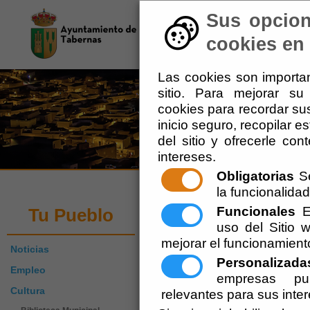
Sus opcion
El Ayuntamiento
-
Tu 
cookies en 
Las cookies son importan
sitio. Para mejorar s
cookies para recordar sus
inicio seguro, recopilar e
del sitio y ofrecerle co
intereses.
Obligatorias
Se
la funcionalidad 
Deportes
Funcionales
Es
Tu Pueblo
uso del Sitio
mejorar el funcionamient
Noticias
Escuchar
Personalizada
Empleo
empresas pub
Cultura
relevantes para sus inte