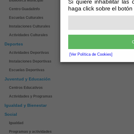
Biblioteca Municipal
Si quiere inhabilitar las
haga click sobre el botón
Centro Guadalinfo
Escuelas Culturales
Instalaciones Culturales
Actividades Culturales
G
Deportes
Actividades Deportivas
[Ver Política de Cookies]
Instalaciones Deportivas
Escuelas Deportivas
Juventud y Educación
Centros Educativos
Actividades y Programas
Igualdad y Bienestar
Social
Igualdad
Programas y actividades