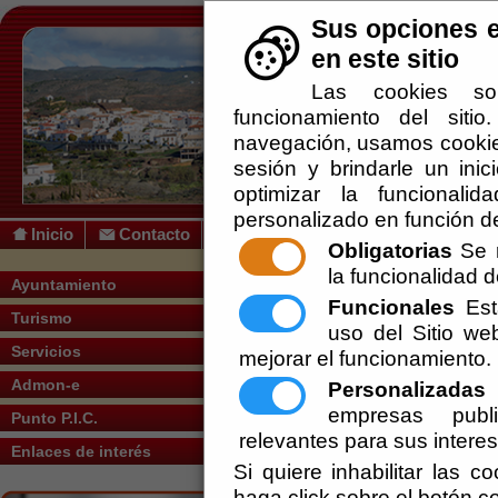
Sus opciones e
en este sitio
Las cookies so
funcionamiento del siti
navegación, usamos cookies
sesión y brindarle un inic
optimizar la funcionalid
personalizado en función de
Inicio
Contacto
Obligatorias
Se r
la funcionalidad de
Usted se encuentra aquí:
Inicio
/
/
PGOU 
Ayuntamiento
Funcionales
Esta
Turismo
Escuchar
uso del Sitio w
Plan General de Ordenación Urbana de 
Servicios
mejorar el funcionamiento.
Los 4 tomos se dividen en varios archivos
Admon-e
Personalizadas
E
1. Tomo I
empresas publi
Punto P.I.C.
http://www.dipalme.org/Servicios/Inf
relevantes para sus intere
http://www.dipalme.org/Servicios/In
Enlaces de interés
http://www.dipalme.org/Servicios/In
Si quiere inhabilitar las c
http://www.dipalme.org/Servicios/In
haga click sobre el botón c
2. Tomo II