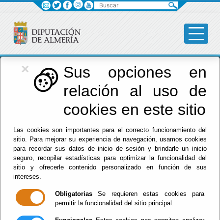
Buscar
×
Diputación
Sus opciones en
relación al uso de
Menú Diputación
cookies en este sitio
Inicio
-
Diputación
-
Las cookies son importantes para el correcto funcionamiento del
El documento con referencia
enlaces-de-interes
no existe.
sitio. Para mejorar su experiencia de navegación, usamos cookies
para recordar sus datos de inicio de sesión y brindarle un inicio
seguro, recopilar estadísticas para optimizar la funcionalidad del
sitio y ofrecerle contenido personalizado en función de sus
intereses.
Red Provincial
Obligatorias
Se requieren estas cookies para
Intranet Provincial
permitir la funcionalidad del sitio principal.
Intranet Adheridos
Intranet Beneficiarios