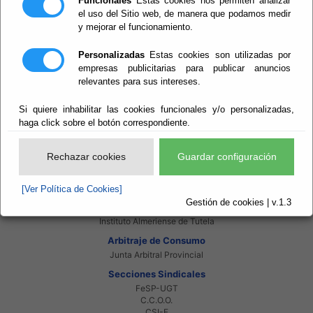
Funcionales
Estas cookies nos permiten analizar
Servicios EE.LL.
Red Provincial
el uso del Sitio web, de manera que podamos medir
y mejorar el funcionamiento.
Enlaces de interés
Beneficiarios Red Provincial
Personalizadas
Estas cookies son utilizadas por
Punto de Informacion del Catastro
empresas publicitarias para publicar anuncios
Agencia Tributaria
relevantes para sus intereses.
Ministerio de Administraciones Públicas
Junta de Andalucia
Manual del Concejal
Si quiere inhabilitar las cookies funcionales y/o personalizadas,
haga click sobre el botón correspondiente.
Consorcios
Bomberos Poniente
Bomberos Levante
Rechazar cookies
Guardar configuración
Almanzora Levante R.T.R.S.U.
Gestión de Residuos Sector-II
U.N.E.D.
[Ver Política de Cookies]
Gestión de cookies | v.1.3
Organismos autónomos
Instituto Almeriense de Tutela
Arbitraje de Consumo
Junta Arbitral Provincial
Secciones Sindicales
FeSP-UGT
C.C.O.O.
CSI-F