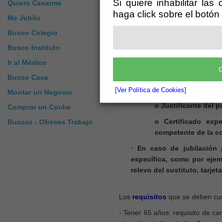
Si quiere inhabilitar las
Quiero Casarme
necesaria. Una vez reconocido 
haga click sobre el botón
Me Jubilo
recibirá una carta de confirmac
el original, acompañados de cop
Busco Colegio
· Documento acreditativo de
Busco Instituto
pasaporte, y documentación 
Ir al Médico
G
· Bases de cotización medi
Busco Casa
o Certificación de 
[Ver Política de Cookies]
Montar un Negocio
o Justificante del 
Comprar un Coche
o Certificado exp
Buscas - Ofreces Trabajo
competente de la co
· En caso de jubilación 
específica, como por ejemp
relevo del sustituto, tarj
Los
requisitos
que se deben cum
- Tener 65 años: requisito de car