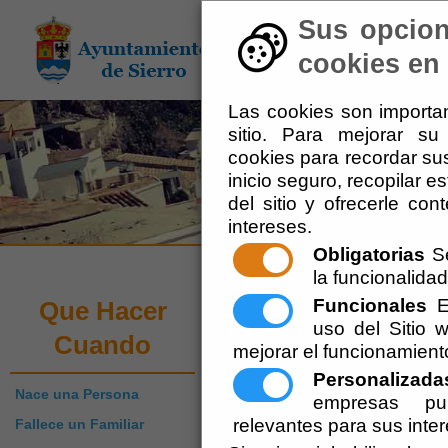
Sus opcion
El Ayuntamiento
-
Adm
cookies en 
Las cookies son importan
sitio. Para mejorar s
cookies para recordar sus
inicio seguro, recopilar e
del sitio y ofrecerle co
intereses.
Obligatorias
Se
la funcionalidad 
Que Hacer Cuand
Funcionales
Es
Que Hacer
uso del Sitio
Cuando
mejorar el funcionamient
Escuchar
Personalizada
Lo primero que hay que hacer par
Nace una Persona
empresas pub
atención de la Seguridad Soci
relevantes para sus inte
Atención e Información vienen i
Fallece un Familiar
llevarla presencialmente al c