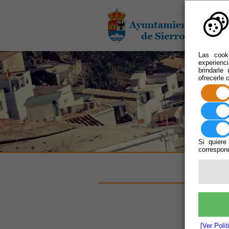
Las cooki
experienc
brindarle
ofrecerle 
Si quiere
correspond
Esc
[Ver Polí