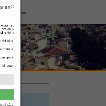
×
es en
Sierro
-
Guías
mejorar su
e sesión y
el sitio y
 del sitio
 de manera
rias para
e el botón
es | v.1.3