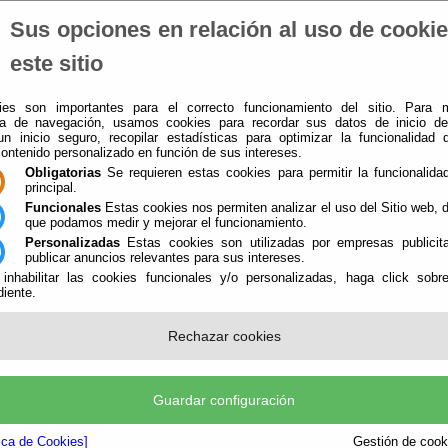
Sus opciones en relación al uso de cooki
El Ayuntamiento
-
Administración-e
-
Que Hacer Cuando
-
este sitio
es son importantes para el correcto funcionamiento del sitio. Para 
ia de navegación, usamos cookies para recordar sus datos de inicio d
 un inicio seguro, recopilar estadísticas para optimizar la funcionalidad d
contenido personalizado en función de sus intereses.
Obligatorias
Se requieren estas cookies para permitir la funcionalidad
principal.
Funcionales
Estas cookies nos permiten analizar el uso del Sitio web,
que podamos medir y mejorar el funcionamiento.
Personalizadas
Estas cookies son utilizadas por empresas publicita
publicar anuncios relevantes para sus intereses.
 inhabilitar las cookies funcionales y/o personalizadas, haga click sobr
iente.
Rechazar cookies
uchar
Guardar configuración
¡¡ PÁGINA EN CONSTRUCCIÓN.....
Perdonen las molestias !!
tica de Cookies]
Gestión de cooki