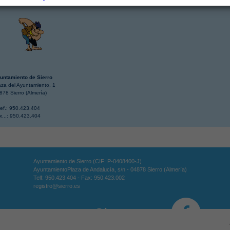
untamiento de Sierro
aza del Ayuntamiento, 1
878 Sierro (Almería)
lef.: 950.423.404
x...: 950.423.404
Ayuntamiento de Sierro (CIF: P-0408400-J)
AyuntamientoPlaza de Andalucía, s/n - 04878 Sierro (Almería)
Telf: 950.423.404 - Fax: 950.423.002
registro@sierro.es
Síguenos en