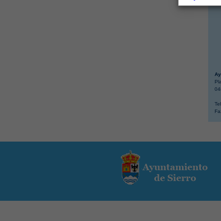
Ay
Pl
04
Te
Fa