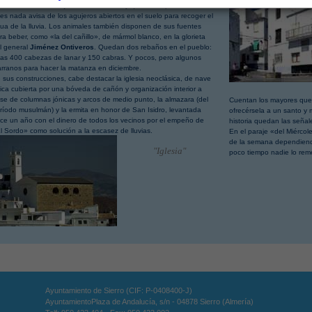
nto al cementerio viejo. Para visitarlo hay que ir con precaución,
es nada avisa de los agujeros abiertos en el suelo para recoger el
ua de la lluvia. Los animales también disponen de sus fuentes
ra beber, como «la del cañillo», de mármol blanco, en la glorieta
l general
Jiménez Ontiveros
. Quedan dos rebaños en el pueblo:
as 400 cabezas de lanar y 150 cabras. Y pocos, pero algunos
rranos para hacer la matanza en diciembre.
 sus construcciones, cabe destacar la iglesia neoclásica, de nave
ica cubierta por una bóveda de cañón y organización interior a
se de columnas jónicas y arcos de medio punto, la almazara (del
Cuentan los mayores que 
ríodo musulmán) y la ermita en honor de San Isidro, levantada
ofrecérsela a un santo y 
ce un año con el dinero de todos los vecinos por el empeño de
historia quedan las señal
l Sordo»
como solución a la escasez de lluvias.
En el paraje «del Miérco
de la semana dependiendo
"Iglesia"
poco tiempo nadie lo reme
Ayuntamiento de Sierro (CIF: P-0408400-J)
AyuntamientoPlaza de Andalucía, s/n - 04878 Sierro (Almería)