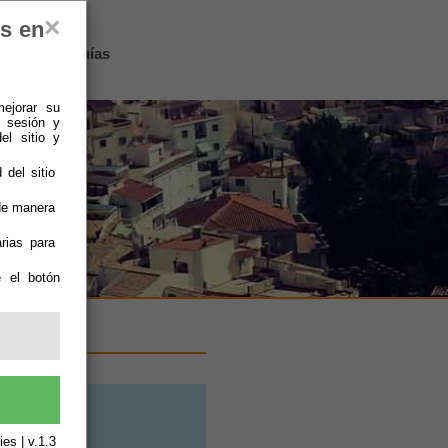
×
es en
Sierro
-
Guías
mejorar su
e sesión y
el sitio y
 del sitio
 de manera
rias para
e el botón
es | v.1.3