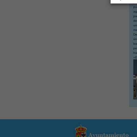
ju
pu
ag
pa
de
un
ma
De
ún
ba
pe
ha
«E