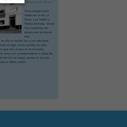
"Rincon de Sierro"
Otros parajes para
visitar son el de La
Torca, Los Toriles y
Piedra Bermeja, donde
hay enjambres de
abejas que producen
miel.
un día un vecino fue a por miel para
murió al bajar. Como prueba de esta
es que hizo el pico en la montaña.
les» (hay uno correspondiente a cada día
 del día de riego), queda en pie por
dia el último molino.