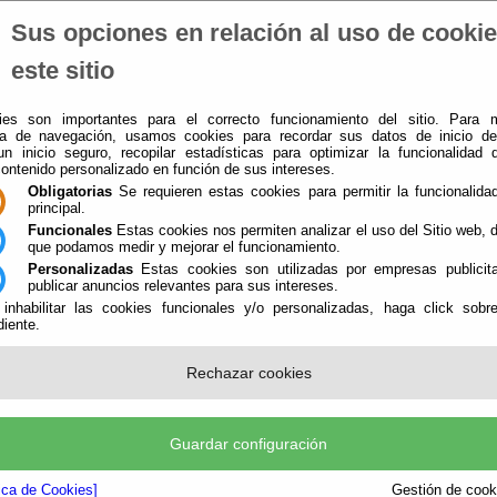
Sus opciones en relación al uso de cooki
El Ayuntamiento
-
Administración-e
-
Que Hacer Cuando
-
este sitio
es son importantes para el correcto funcionamiento del sitio. Para 
ia de navegación, usamos cookies para recordar sus datos de inicio d
 un inicio seguro, recopilar estadísticas para optimizar la funcionalidad d
contenido personalizado en función de sus intereses.
Obligatorias
Se requieren estas cookies para permitir la funcionalidad
principal.
Funcionales
Estas cookies nos permiten analizar el uso del Sitio web,
que podamos medir y mejorar el funcionamiento.
Personalizadas
Estas cookies son utilizadas por empresas publicita
publicar anuncios relevantes para sus intereses.
 inhabilitar las cookies funcionales y/o personalizadas, haga click sobr
iente.
Rechazar cookies
uchar
Guardar configuración
egado
tica de Cookies]
Gestión de cooki
antiguo aljibe
, de la época morisca, está situado sobre el pueblo