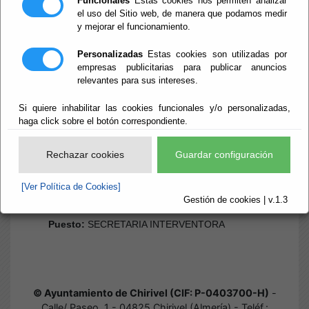
Funcionales
Estas cookies nos permiten analizar
el uso del Sitio web, de manera que podamos medir
y mejorar el funcionamiento.
Inicio
- Funcionarios Habilitados
Funcionarios
Personalizadas
Estas cookies son utilizadas por
empresas publicitarias para publicar anuncios
relevantes para sus intereses.
Habilitados
Si quiere inhabilitar las cookies funcionales y/o personalizadas,
haga click sobre el botón correspondiente.
Centro:
AYTO CHIRIVEL - CALLE PASEO, 1
Funcionario:
TORREGROSA MOTA JOSE
Rechazar cookies
Guardar configuración
Puesto:
ALCALDE PRESIDENTE
Centro:
AYUNTAMIENTO DE CHIRIVEL - CALLE
[Ver Política de Cookies]
PASEO, 1
Gestión de cookies | v.1.3
Funcionario:
ANA MARIA MENA BLESA
Puesto:
SECRETARIA INTERVENTORA
© Ayuntamiento de Chirivel (CIF: P-0403700-H)
-
Calle/ Paseo, 1 - 04825 Chirivel (Almería) - Teléf.: