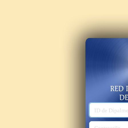
Usuario
ID de Dipalm
Password
Contraseña