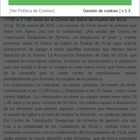
Vigente.
[Ver Política de Cookies]
Gestión de cookies | v.1.3
Las extracciones se llevarán a cabo el lunes y martes próximos de
17.00 a 21.00 horas en el Centro de Salud de Puebla de Vícar
Vícar, 19 de marzo de 2021: Los vecinos de Vícar tienen la semana que
viene una nueva cita con la solidaridad. Una unidad del Centro de
Transfusión Sanguínea de Almería, se desplazará el lunes y martes
próximos hasta el Centro de Salud de Puebla de Vícar para realizar
extracciones de sangre a todos aquellas personas que deseen hacer
donación de la misma. La Asociación Donantes de Vida de Vícar, que
colabora en esta nueva colecta, ha hecho un llamamiento a la población
para que acuda a donar su sangre en esta nueva visita que forma parte
de la campaña que el citado centro de transfusiones realiza
periódicamente por diversos municipios de la provincia.
Las extracciones se realizaran, en ambas jornadas, en horario de tarde,
comenzando a las 17,00 horas y finalizando a las 21 horas, como viene
siendo habitual. Los interesados en donar su sangre deben tener entre 18
y 65 años y un peso mínimo de 50 kilos. Un médico estará a disposición
de los donantes para atender aquellas cuestiones que relacionadas con
el estado de salud a la hora de realizar la donación, se pudieran plantear.
Eel Centro de Transfusión Sanguínea de Almería ha apelado una vez
más a la solidaridad de los ciudadanos de Vícar y contará como en
anteriores ocasiones con la colaboración del Ayuntamiento de Vícar, para
poder prestar la mayor atención a los donantes, que de forma voluntaria