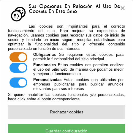
×
Sus Opciones En Relación Al Uso De
Cookies En Este Sitio
Buzón sugerencias
Telf: 950.55.30.69 -
Las cookies son importantes para el correcto
950.55.36.37 Fax: 950.55.35.41
funcionamiento del sitio. Para mejorar su experiencia de
navegación, usamos cookies para recordar sus datos de inicio de
sesión y brindarle un inicio seguro, recopilar estadísticas para
optimizar la funcionalidad del sitio y ofrecerle contenido
personalizado en función de sus intereses.
Obligatorias
Se requieren estas cookies para
permitir la funcionalidad del sitio principal.
Funcionales
Estas cookies nos permiten analizar
el uso del Sitio web, de manera que podamos medir
y mejorar el funcionamiento.
Personalizadas
Estas cookies son utilizadas por
empresas publicitarias para publicar anuncios
relevantes para sus intereses.
Si quiere inhabilitar las cookies funcionales y/o personalizadas,
haga click sobre el botón correspondiente.
Escuchar
Rechazar cookies
Nueva Cita Con La Solidaridad Para
Los Donantes De Sangre De Vícar
Guardar configuración