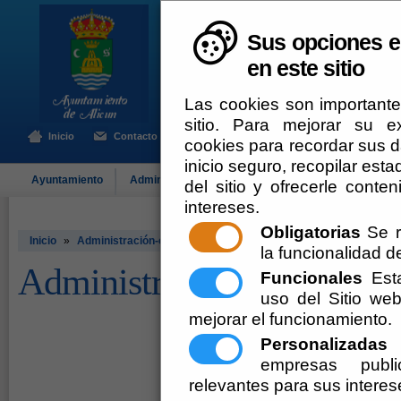
Sus opciones e
en este sitio
Las cookies son importante
sitio. Para mejorar su 
Inicio
Contacto
cookies para recordar sus da
inicio seguro, recopilar esta
Ayuntamiento
Administración-e
Qué Hacer Cuando
Alicún
del sitio y ofrecerle cont
intereses.
Obligatorias
Se r
Inicio
»
Administración-e
la funcionalidad del
Administración-e
Funcionales
Esta
uso del Sitio w
mejorar el funcionamiento.
Personalizadas
E
empresas publi
relevantes para sus interes