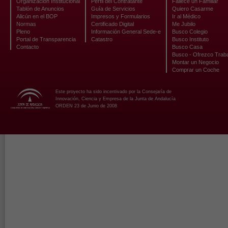
Organización Institucional
Perfil del Contratante
Fallece un Familiar
Tablón de Anuncios
Guía de Servicios
Quiero Casarme
Alicún en el BOP
Impresos y Formularios
Ir al Médico
Normas
Certificado Digital
Me Jubilo
Pleno
Información General Sede-e
Busco Colegio
Portal de Transparencia
Catastro
Busco Instituto
Contacto
Busco Casa
Busco - Ofrezco Trab
Montar un Negocio
Comprar un Coche
Este proyecto ha sido incentivado por la Consejaría de
Innovación, Ciencia y Empresa de la Junta de Andalucía
ORDEN 23 de Junio de 2008