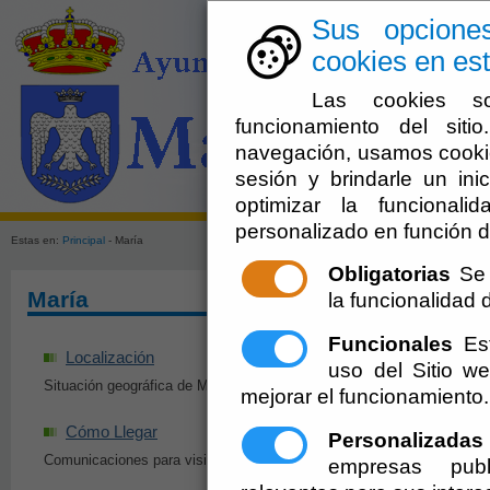
Sus opcione
cookies en est
Las cookies so
funcionamiento del sit
navegación, usamos cookie
sesión y brindarle un inic
El Ayuntami
optimizar la funcionali
personalizado en función d
Estas en:
Principal
- María
Obligatorias
Se 
María
la funcionalidad de
Funcionales
Est
Localización
Historia
uso del Sitio 
Situación geográfica de María
Breve reseña histórica
mejorar el funcionamiento.
Cómo Llegar
Marienses ilustr
Personalizadas
Comunicaciones para visitar María
Personajes ilustres de
empresas publ