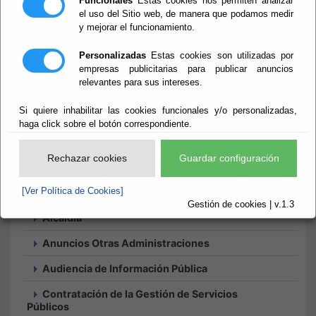
Funcionales
Estas cookies nos permiten analizar
el uso del Sitio web, de manera que podamos medir
y mejorar el funcionamiento.
Inicio
- Tablón de anuncios
Tablón de
Personalizadas
Estas cookies son utilizadas por
empresas publicitarias para publicar anuncios
relevantes para sus intereses.
anuncios
Si quiere inhabilitar las cookies funcionales y/o personalizadas,
haga click sobre el botón correspondiente.
Rechazar cookies
Guardar configuración
Búsqueda
[Ver Política de Cookies]
Histórico
Suscripciones
Gestión de cookies | v.1.3
Alcaldía
Anuncios Otras Administraciones
Audiencia de Información Pública
Contratación de la Gestión de Servicios
Públicos