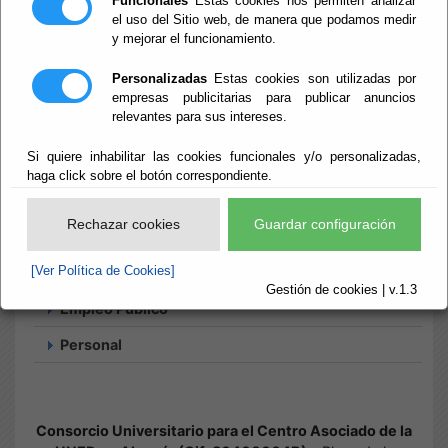
Funcionales
Estas cookies nos permiten analizar
el uso del Sitio web, de manera que podamos medir
y mejorar el funcionamiento.
Inicio
- Tablón de anuncios
Tablón de
Personalizadas
Estas cookies son utilizadas por
empresas publicitarias para publicar anuncios
relevantes para sus intereses.
anuncios
Si quiere inhabilitar las cookies funcionales y/o personalizadas,
haga click sobre el botón correspondiente.
Rechazar cookies
Guardar configuración
Búsqueda
[Ver Política de Cookies]
Histórico
Suscripciones
Gestión de cookies | v.1.3
Empleo Público
Personal
Consorcio Universitario para el Centro Asociado de la